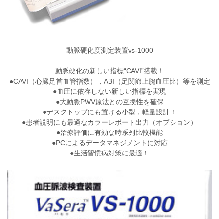
動脈硬化度測定装置vs-1000
動脈硬化の新しい指標“CAVI”搭載！
●CAVI（心臓足首血管指数），ABI（足関節上腕血圧比）等を測定
●血圧に依存しない新しい指標を実現
●大動脈PWV原法との互換性を確保
●デスクトップにも置ける小型，軽量設計！
●患者説明にも最適なカラーレポート出力（オプション）
●治療評価に有効な時系列比較機能
●PCによるデータマネジメントに対応
●生活習慣病対策に最適！